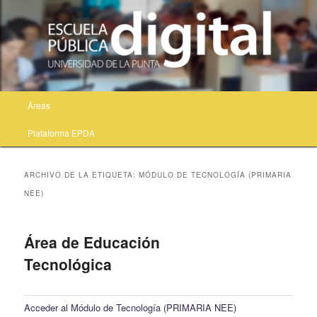
Menú principal
Áreas
Ir al contenido principal
Ir al contenido secundario
Plataforma EPDA
ARCHIVO DE LA ETIQUETA:
MÓDULO DE TECNOLOGÍA (PRIMARIA
NEE)
Área de Educación
Tecnológica
Acceder al Módulo de Tecnología (PRIMARIA NEE)