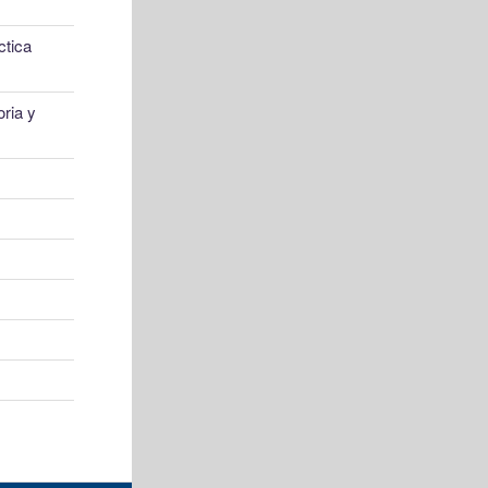
ctica
ria y