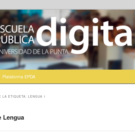
Plataforma EPDA
ntenido principal
ontenido secundario
E LA ETIQUETA:
LENGUA 1
e Lengua