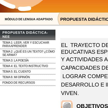
PROPUESTA DIDÁCTIC
MÓDULO DE LENGUA ADAPTADO
PROPUESTA DIDÁCTICA-
NEE
TEMA 1: LEER, VER Y ESCUCHAR
EL TRAYECTO D
PARA APRENDER
EDUCATIVAS ESP
TEMA 2: ¿QUÉ ES UN TEXTO? ¿CÓMO
SE ARMA?
Y
ACTIVIDADES 
TEMA 3: LA POESÍA
TEMA 4: EL TEXTO INSTRUCTIVO
CAPACIDADES D
TEMA 5: EL CUENTO
LOGRAR
COMPE
TEMA 6: MI OPINIÓN
FONDO DE RECURSOS
DESARROLLO E 
VIVEN.
OBJETIVO