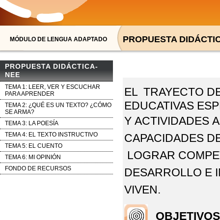
PROPUESTA DIDÁCTIC
MÓDULO DE LENGUA ADAPTADO
PROPUESTA DIDÁCTICA-
NEE
TEMA 1: LEER, VER Y ESCUCHAR
EL TRAYECTO D
PARA APRENDER
EDUCATIVAS ESP
TEMA 2: ¿QUÉ ES UN TEXTO? ¿CÓMO
SE ARMA?
Y
ACTIVIDADES 
TEMA 3: LA POESÍA
TEMA 4: EL TEXTO INSTRUCTIVO
CAPACIDADES D
TEMA 5: EL CUENTO
LOGRAR
COMPE
TEMA 6: MI OPINIÓN
FONDO DE RECURSOS
DESARROLLO E 
VIVEN.
OBJETIVO