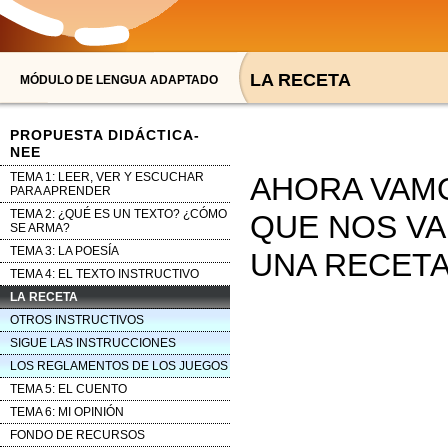
LA RECETA
MÓDULO DE LENGUA ADAPTADO
PROPUESTA DIDÁCTICA-
NEE
TEMA 1: LEER, VER Y ESCUCHAR
AHORA VAMO
PARA APRENDER
TEMA 2: ¿QUÉ ES UN TEXTO? ¿CÓMO
QUE NOS VA
SE ARMA?
TEMA 3: LA POESÍA
UNA RECETA
TEMA 4: EL TEXTO INSTRUCTIVO
LA RECETA
OTROS INSTRUCTIVOS
SIGUE LAS INSTRUCCIONES
LOS REGLAMENTOS DE LOS JUEGOS
TEMA 5: EL CUENTO
TEMA 6: MI OPINIÓN
FONDO DE RECURSOS