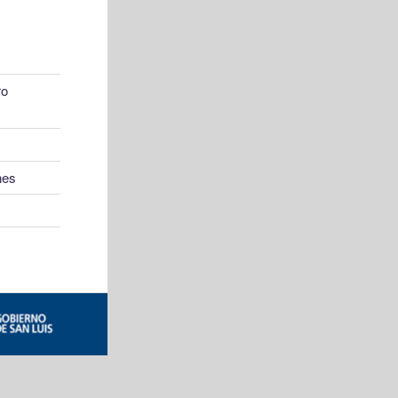
ro
nes