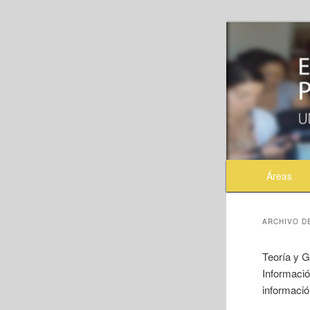
Menú principal
Áreas
Ir al co
Ir al c
ARCHIVO D
Teoría y G
Informació
informació