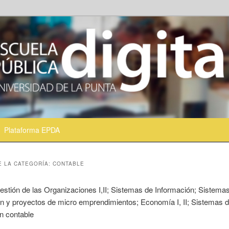
Plataforma EPDA
ntenido principal
ontenido secundario
E LA CATEGORÍA:
CONTABLE
estión de las Organizaciones I,II; Sistemas de Información; Sistema
n y proyectos de micro emprendimientos; Economía I, II; Sistemas 
n contable