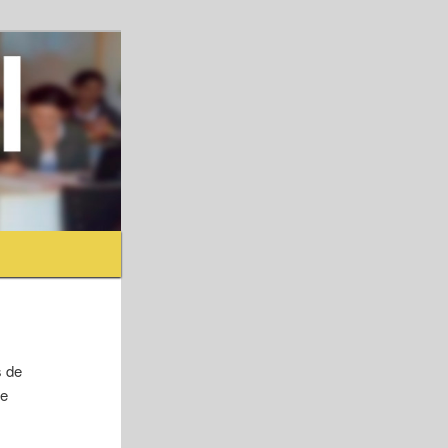
s de
de