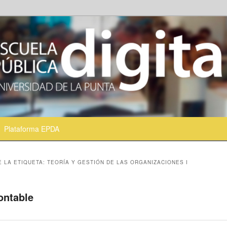
Plataforma EPDA
ntenido principal
ontenido secundario
E LA ETIQUETA:
TEORÍA Y GESTIÓN DE LAS ORGANIZACIONES I
ontable