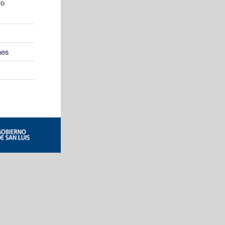
ro
nes