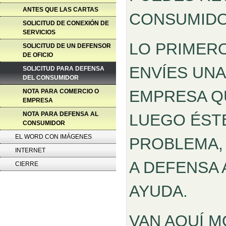
ANTES QUE LAS CARTAS
CONSUMIDO
SOLICITUD DE CONEXIÓN DE
SERVICIOS
LO PRIMERO
SOLICITUD DE UN DEFENSOR
DE OFICIO
ENVÍES UNA
SOLICITUD PARA DEFENSA
DEL CONSUMIDOR
EMPRESA QU
NOTA PARA COMERCIO O
EMPRESA
NOTA PARA DEFENSA AL
LUEGO ÉSTE
CONSUMIDOR
EL WORD CON IMÁGENES
PROBLEMA,
INTERNET
A DEFENSA
CIERRE
AYUDA.
VAN AQUÍ M