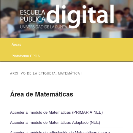
Menú principal
Áreas
Ir al contenido principal
Ir al contenido secundario
Plataforma EPDA
ARCHIVO DE LA ETIQUETA:
MATEMÁTICA I
Área de Matemáticas
Acceder al módulo de Matemáticas (PRIMARIA NEE)
Acceder al módulo de Matemáticas Adaptado (NEE)
Acceder al módulo de articulación de Matemáticas (anexo