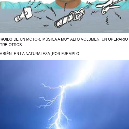
RUIDO
DE UN MOTOR, MÚSICA A MUY ALTO VOLUMEN, UN OPERARIO
TRE OTROS.
MBIÉN, EN LA NATURALEZA ,POR EJEMPLO: