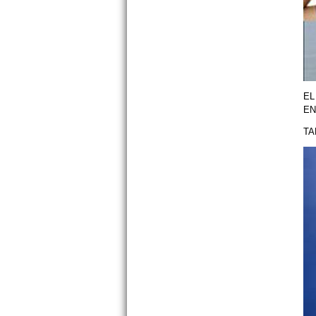
EL
EN
TA