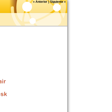
«
Anterior
|
Siguiente
»