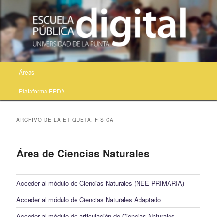
Menú principal
Áreas
Ir al contenido principal
Ir al contenido secundario
Plataforma EPDA
ARCHIVO DE LA ETIQUETA:
FÍSICA
Área de Ciencias Naturales
Acceder al módulo de Ciencias Naturales (NEE PRIMARIA)
Acceder al módulo de Ciencias Naturales Adaptado
Acceder al módulo de articulación de Ciencias Naturales