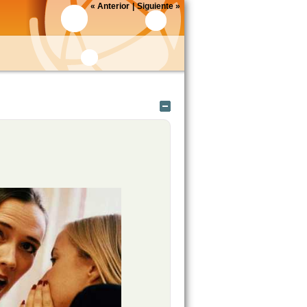
«
Anterior
|
Siguiente
»
Ocultar