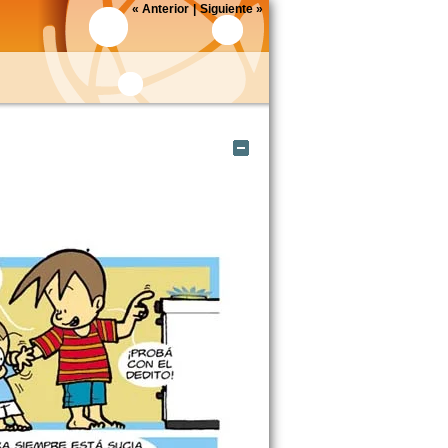
«
Anterior
|
Siguiente
»
Ocultar