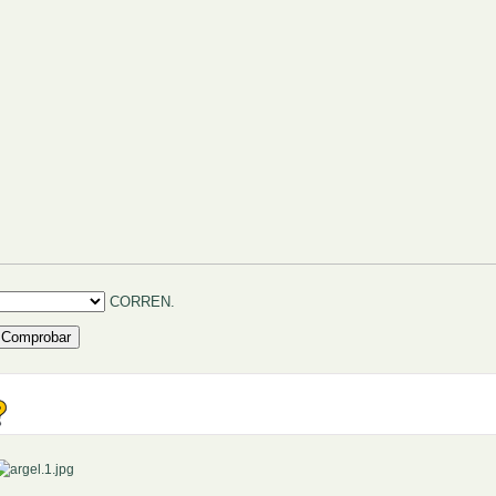
ellenar huecos (1):
CORREN.