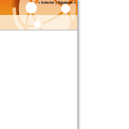
«
Anterior
|
Siguiente
»
.