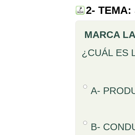
2- TEMA:
MARCA LA
Pregunta
¿CUÁL ES 
Opción 1
A- PRODU
Respuestas
Opción 2
B- CONDU