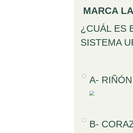
MARCA LA
Pregunta
¿CUÁL ES 
SISTEMA U
Opción 1
A- RIÑÓ
Respuestas
Opción 2
B- CORA