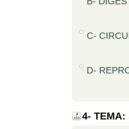
B- DIGES
Opción 3
C- CIRC
Opción 4
D- REPR
Retroalimentación
4- TEMA: