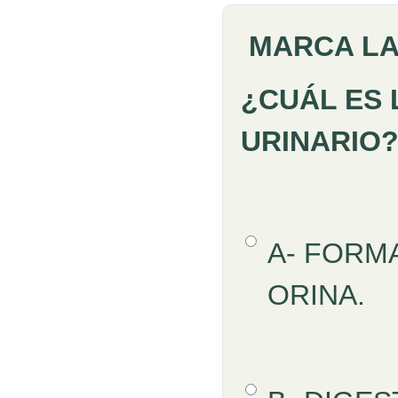
MARCA LA
Pregunta
¿CUÁL ES 
URINARIO
Opción 1
A- FORMA
Respuestas
ORINA.
Opción 2