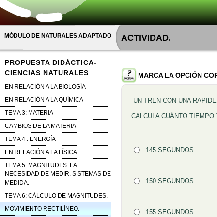
MÓDULO DE NATURALES ADAPTADO
ACTIVIDAD.
PROPUESTA DIDÁCTICA-
CIENCIAS NATURALES
MARCA LA OPCIÓN CO
EN RELACIÓN A LA BIOLOGÍA
EN RELACIÓN A LA QUÍMICA
UN TREN CON UNA RAPIDE
Pregunta
TEMA 3: MATERIA
CALCULA CUÁNTO TIEMPO 
CAMBIOS DE LA MATERIA
TEMA 4 : ENERGÍA
Opción 1
145 SEGUNDOS.
EN RELACIÓN A LA FÍSICA
Respuestas
TEMA 5: MAGNITUDES. LA
NECESIDAD DE MEDIR. SISTEMAS DE
Opción 2
150 SEGUNDOS.
MEDIDA.
TEMA 6: CÁLCULO DE MAGNITUDES.
MOVIMIENTO RECTILÍNEO.
Opción 3
155 SEGUNDOS.