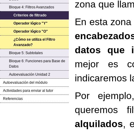
zona que lla
Bloque 4: Filtros Avanzados
Criterios de filtrado
En esta zona 
Operador lógico "Y"
Operador lógico "O"
encabezado
¿Cómo se utiliza el Filtro
Avanzado?
datos que i
Bloque 5: Subtotales
mejor es co
Bloque 6: Funciones para Base de
Datos
Autoevaluación Unidad 2
indicaremos l
Autoevaluación del módulo
Actividades para enviar al tutor
Por ejemplo
Referencias
queremos fi
alquilados
, 