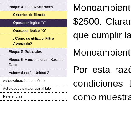
Monoambient
Bloque 4: Filtros Avanzados
Criterios de filtrado
$2500. Claram
Operador lógico "Y"
Operador lógico "O"
que cumplir l
¿Cómo se utiliza el Filtro
Avanzado?
Monoambien
Bloque 5: Subtotales
Bloque 6: Funciones para Base de
Datos
Por esta raz
Autoevaluación Unidad 2
condiciones 
Autoevaluación del módulo
Actividades para enviar al tutor
como muestra 
Referencias