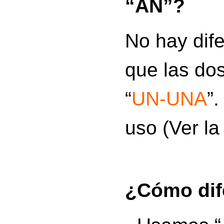
“AN”?
No hay dife
que las dos
“
UN-UNA
”.
uso (Ver la
¿Cómo dif