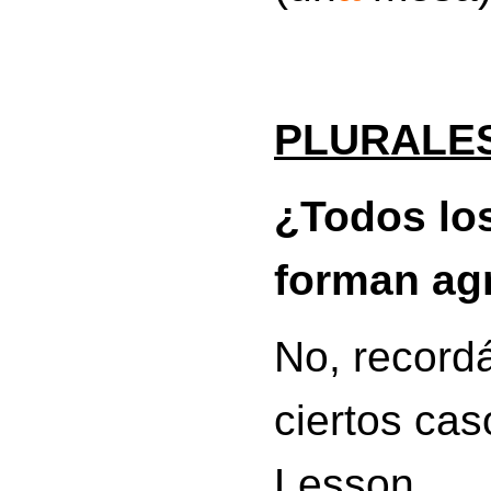
PLURALE
¿Todos los
forman agr
No, recordá
ciertos cas
Lesson.