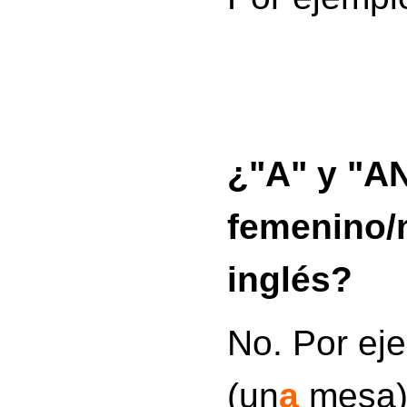
¿"A" y "AN
femenino/
inglés?
No. Por eje
(un
a
mesa)