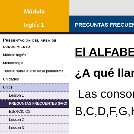
Inglés 1
PREGUNTAS FRECUEN
Presentación del área de
conocimiento
El ALFAB
Módulo Inglés 1
Metodología
¿A qué ll
Tutorial sobre el uso de la plataforma
Unidades
Unit 1
Las conso
Lesson 1
PREGUNTAS FRECUENTES (FAQ)
B,C,D,F,G,
EJERCICIOS
Lesson 2
Lesson 3