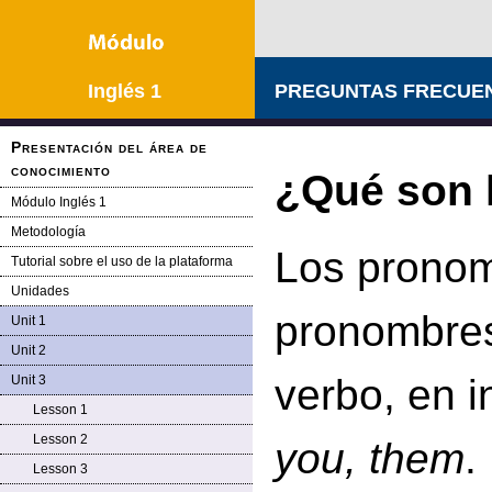
Inglés 1
PREGUNTAS FRECUEN
Presentación del área de
conocimiento
¿Qué son 
Módulo Inglés 1
Metodología
Los pronom
Tutorial sobre el uso de la plataforma
Unidades
pronombres
Unit 1
Unit 2
verbo, en i
Unit 3
Lesson 1
Lesson 2
you, them
.
Lesson 3