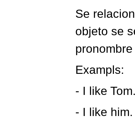
Se relacio
objeto se s
pronombre 
Exampls:
- I like To
- I like him