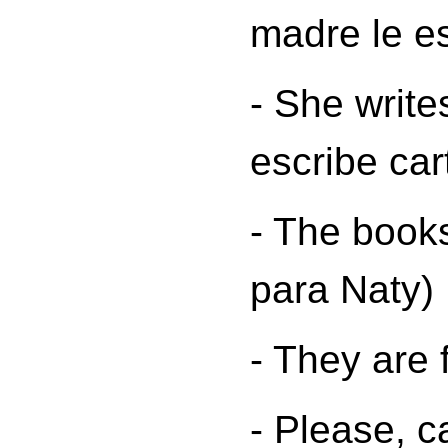
madre le es
- She
writes
escribe car
- The book
para Naty)
- They
are 
- Please, 