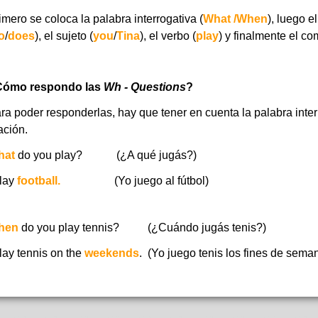
imero se coloca la palabra interrogativa
(
What /When
),
luego el 
o
/
does
), el sujeto (
you
/
Tina
), el verbo (
play
) y finalmente el c
ómo respondo las
Wh - Questions
?
ra poder responderlas, hay que tener en cuenta la palabra inte
ación.
hat
do you play? (¿A qué jugás?)
play
football.
(Yo juego al fútbol)
hen
do you play tennis? (¿Cuándo jugás tenis?)
play tennis on the
weekends
. (Yo juego tenis los fines de sema