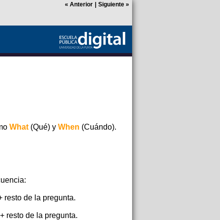
«
Anterior
|
Siguiente
»
omo
What
(Qué) y
When
(Cuándo).
?
cuencia:
 resto de la pregunta.
+ resto de la pregunta.