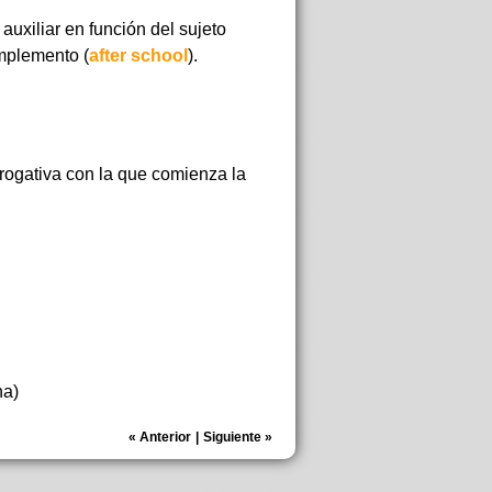
auxiliar en función del sujeto
omplemento (
after school
).
rrogativa con la que comienza la
na)
«
Anterior
|
Siguiente
»