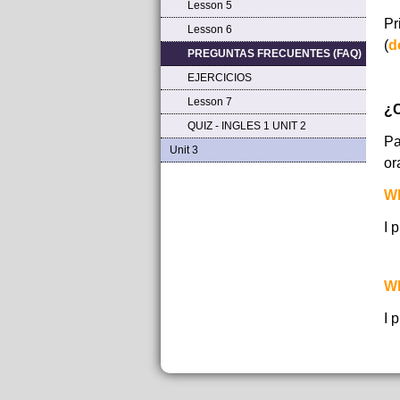
Lesson 5
Pr
Lesson 6
(
d
PREGUNTAS FRECUENTES (FAQ)
EJERCICIOS
Lesson 7
¿C
QUIZ - INGLES 1 UNIT 2
Pa
Unit 3
or
W
I 
W
I 