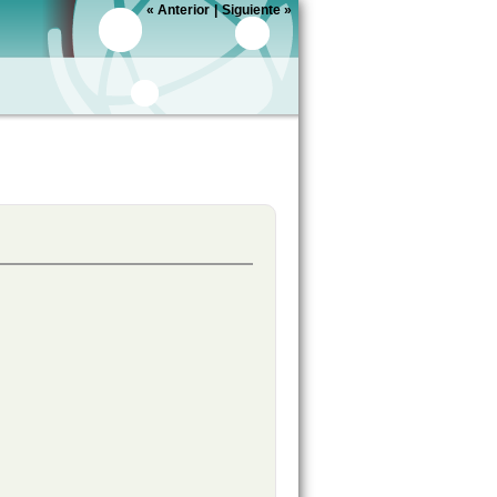
«
Anterior
|
Siguiente
»