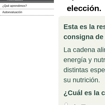
elección.
¿Qué aprendimos?
Autoevaluación
Esta es la r
Pregunta
consigna de 
La cadena alim
energía y nut
distintas esp
su nutrición.
¿Cuál es la 
Opción 1