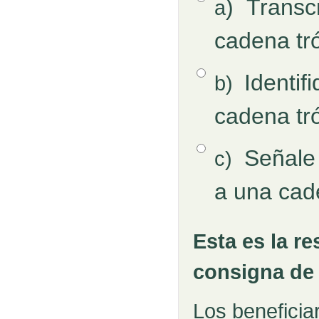
)
Transcr
a
Respuestas
cadena tró
Opción 2
Identi
b)
cadena tró
Opción 3
Señale
c)
a una cade
Esta es la r
Pregunta
Retroalimentación
consigna de 
Los beneficia