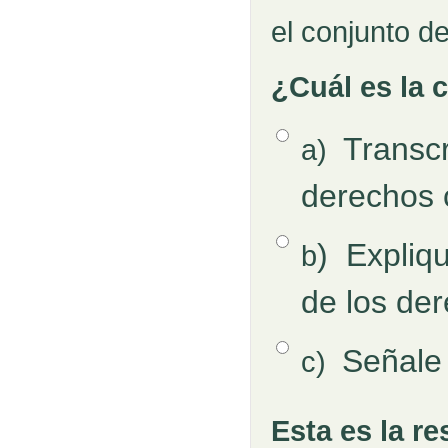
el conjunto de
¿Cuál es la 
Opción 1
Transcr
a)
Respuestas
derechos 
Opción 2
)
Expliqu
b
de los de
Opción 3
Señale 
c)
Esta es la r
Pregunta
Retroalimentación