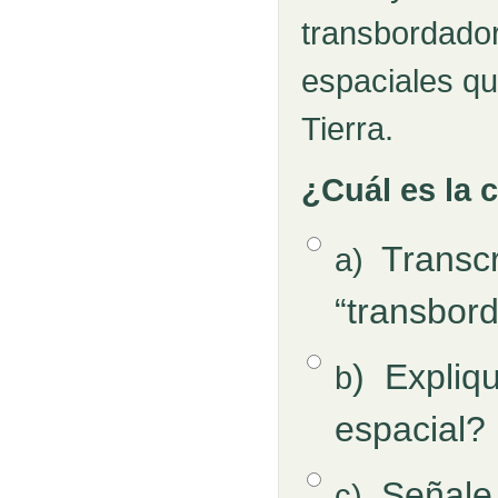
transbordador
espaciales qu
Tierra.
¿Cuál es la 
Opción 1
Transcr
a)
Respuestas
“transbor
Opción 2
)
Expliq
b
espacial?
Opción 3
Señale 
c)