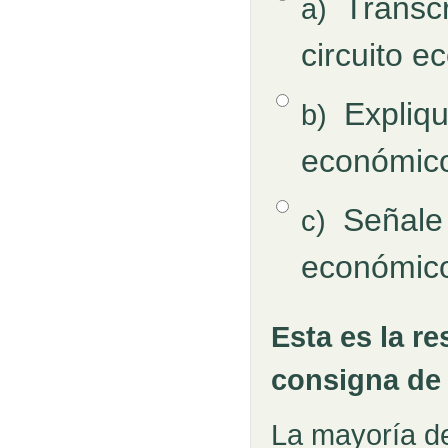
Transcr
a)
Respuestas
circuito e
Opción 2
Expliqu
b)
económico
Opción 3
Señale 
c)
económic
Esta es la r
Pregunta
Retroalimentación
consigna de
La mayoría d