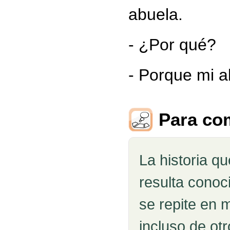
abuela.
- ¿Por qué?
- Porque mi a
Para co
La historia q
resulta conoc
se repite en 
incluso de ot