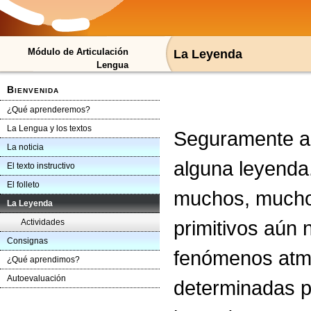
Módulo de Articulación
La Leyenda
Lengua
Bienvenida
¿Qué aprenderemos?
La Lengua y los textos
Seguramente al
La noticia
alguna leyenda
El texto instructivo
El folleto
muchos, mucho
La Leyenda
primitivos aún
Actividades
Consignas
fenómenos atmo
¿Qué aprendimos?
Autoevaluación
determinadas pl