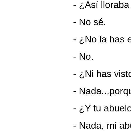
- ¿Así lloraba
- No sé.
- ¿No la has
- No.
- ¿Ni has vist
- Nada...porqu
- ¿Y tu abuel
- Nada, mi ab