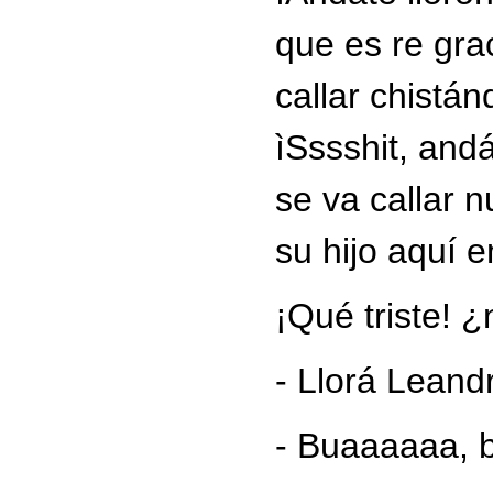
que es re gra
callar chistánd
ìSssshit, andá
se va callar 
su hijo aquí en
¡Qué triste! 
- Llorá Leand
- Buaaaaaa, 