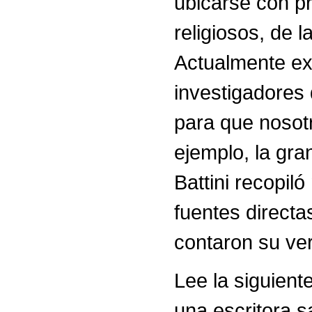
ubicarse con p
religiosos, de l
Actualmente exi
investigadores 
para que nosot
ejemplo, la gra
Battini recopil
fuentes direct
contaron su ver
Lee la siguient
una escritora 