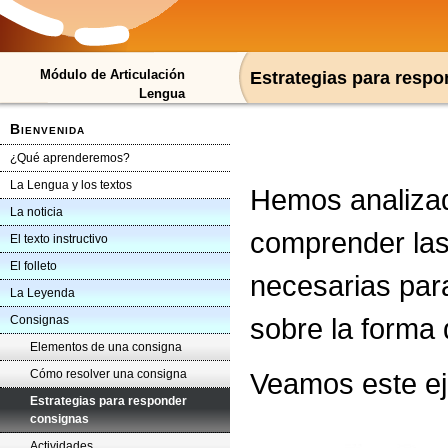
Módulo de Articulación
Estrategias para resp
Lengua
Bienvenida
¿Qué aprenderemos?
La Lengua y los textos
Hemos analizad
La noticia
comprender las
El texto instructivo
El folleto
necesarias par
La Leyenda
sobre la forma 
Consignas
Elementos de una consigna
Cómo resolver una consigna
Veamos este e
Estrategias para responder
consignas
Actividades