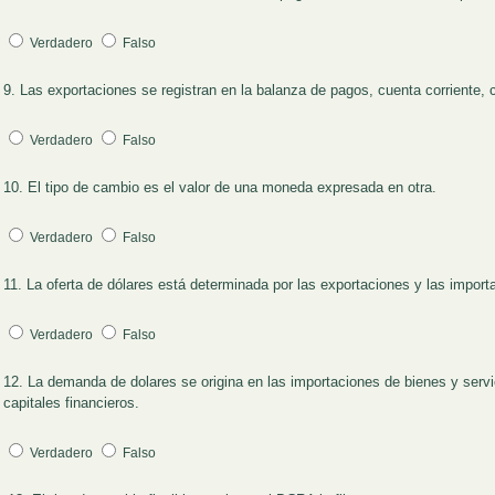
Verdadero
Falso
9. Las exportaciones se registran en la balanza de pagos, cuenta corriente, 
Pregunta 9
Verdadero
Falso
10. El tipo de cambio es el valor de una moneda expresada en otra.
Pregunta 10
Verdadero
Falso
11. La oferta de dólares está determinada por las exportaciones y las import
Pregunta 11
Verdadero
Falso
12.
La demanda de dolares se origina en las importaciones de bienes y servi
Pregunta 12
capitales financieros.
Verdadero
Falso