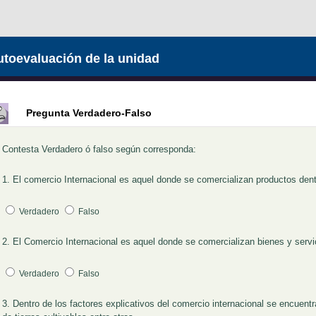
toevaluación de la unidad
Pregunta Verdadero-Falso
Contesta Verdadero ó falso según corresponda:
1. El comercio Internacional es aquel donde se comercializan productos dentr
Pregunta 1
Verdadero
Falso
2. El Comercio Internacional es aquel donde se comercializan bienes y servic
Pregunta 2
Verdadero
Falso
3. Dentro de los factores explicativos del comercio internacional se encuentra
Pregunta 3