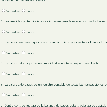
de tierras cultivables entre otras.
Verdadero
Falso
4. Las medidas proteccionistas se imponen para favorecer los productos extr
Pregunta 4
Verdadero
Falso
5. Los aranceles son regulaciones administrativas para proteger la industria 
Pregunta 5
Verdadero
Falso
6. La balanza de pagos es una medida de cuanto se exporta en el país.
Pregunta 6
Verdadero
Falso
7. La balanza de pagos es un registro contable de todas las transacciones de
Pregunta 7
Verdadero
Falso
8. Dentro de la estructura de la balanza de pagos está la balanza de capital.
Pregunta 8