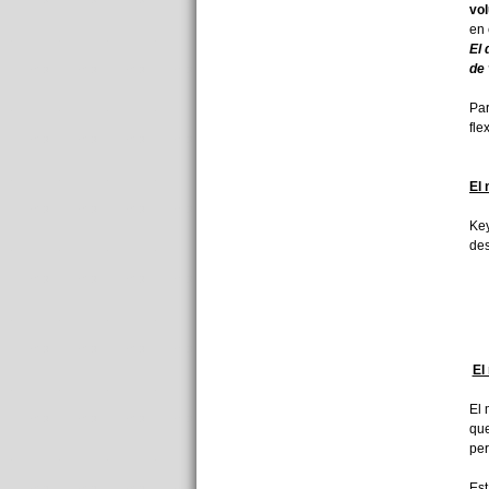
vol
en 
El 
de 
Par
fle
El
Ke
des
El
El
que
per
Est