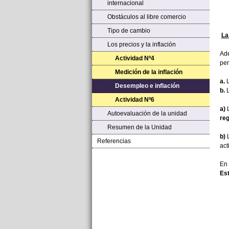
internacional
Obstáculos al libre comercio
Tipo de cambio
La
Los precios y la inflación
Ade
Actividad Nº4
per
Medición de la inflación
a.
L
Desempleo e inflación
b.
L
Actividad Nº6
a)
L
Autoevaluación de la unidad
reg
Resumen de la Unidad
b)
L
Referencias
act
En 
Est