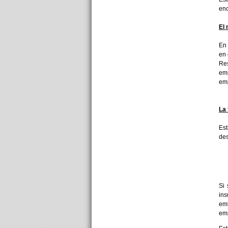
enc
El 
En 
en 
Res
emp
emp
La 
Est
des
Si
ins
emb
emp