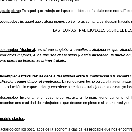
EPH distingue entre ocupado pleno y subocupado:
upado pleno
:
Es aquel que trabaja un lapso considerado “socialmente normal”, en
bocupados
:
Es aquel que trabaja menos de 35 horas semanales, desean hacerlo 
LAS TEORÍAS TRADICIONALES SOBRE EL DE
desempleo friccional
:
es el que engloba a aquellos trabajadores que aband
car otros mejores, a los que son despedidos y están buscando un nuevo emp
oral mientras buscan su primer trabajo.
desempleo estructural
:
se debe a desajustes entre la calificación o la localizaci
alización requerida por el empleador.
La renovación tecnológica y la automatiza
la producción, la capacitación y experiencia de ciertos trabajadores no sean ya l
desempleo friccional y el desempleo estructural forman, genéricamente, e
resentan una cantidad de trabajadores que desean emplearse al salario real y q
modelo clásico
:
acuerdo con los postulados de la economía clásica, es probable que nos encont