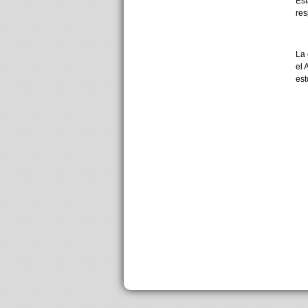
Est
res
La 
el 
est