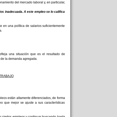
namiento del mercado laboral y, en particular,
ios inadecuada. A este empleo se lo califica
 en una política de salarios suficientemente
a.
refleja una situación que es el resultado de
el de la demanda agregada.
TRABAJO
leos están altamente diferenciados, de forma
o que mejor se ajuste a sus características
r ciertos empleos y continuar buscando hasta