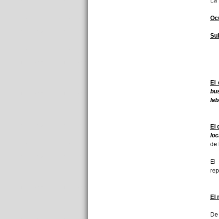
La 
Oc
Su
El 
bus
lab
El 
loc
de 
El 
rep
El 
De 