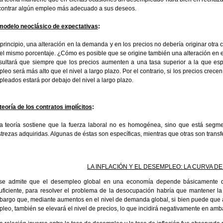
ontrar algún empleo más adecuado a sus deseos.
modelo neoclásico de expectativas
:
principio, una alteración en la demanda y en los precios no debería originar otra
el mismo porcentaje. ¿Cómo es posible que se origine también una alteración en
ultará que siempre que los precios aumenten a una tasa superior a la que espe
leo será más alto que el nivel a largo plazo. Por el contrario, si los precios crecen
leados estará por debajo del nivel a largo plazo.
teoría de los contratos implícitos
:
a teoría sostiene que la fuerza laboral no es homogénea, sino que está segm
trezas adquiridas. Algunas de éstas son específicas, mientras que otras son trans
LA INFLACIÓN Y EL DESEMPLEO: LA CURVA DE
 se admite que el desempleo global en una economía depende básicamente 
uficiente, para resolver el problema de la desocupación habría que mantener l
argo que, mediante aumentos en el nivel de demanda global, si bien puede que a 
leo, también se elevará el nivel de precios, lo que incidirá negativamente en amb