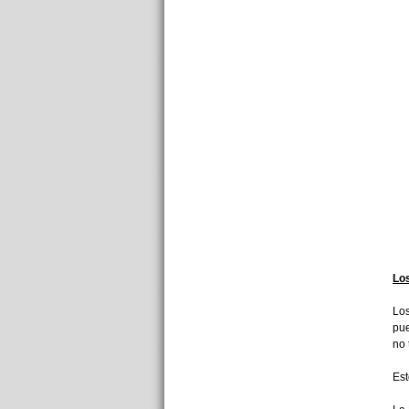
Lo
Los
pue
no 
Est