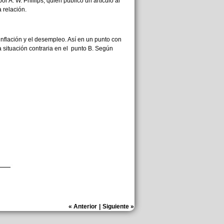
r A. W. Phillips, quien publicó un artículo al
 relación.
 inflación y el desempleo. Así en un punto con
a situación contraria en el punto B. Según
«
Anterior
|
Siguiente
»