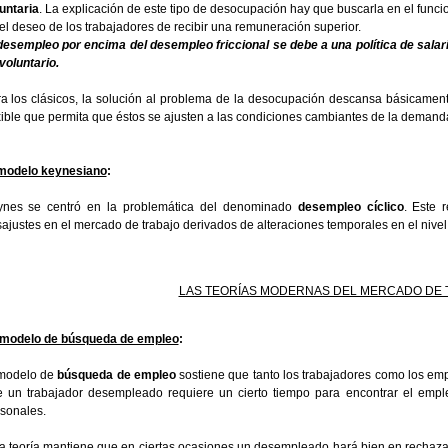
untaria
. La explicación de este tipo de desocupación hay que buscarla en el funcio
el deseo de los trabajadores de recibir una remuneración superior.
desempleo por encima del desempleo friccional se debe a una política de salar
voluntario.
a los clásicos, la solución al problema de la desocupación descansa básicamente
xible que permita que éstos se ajusten a las condiciones cambiantes de la demand
 modelo keynesiano
:
ynes se centró en la problemática del denominado
desempleo cíclico
. Este 
ajustes en el mercado de trabajo derivados de alteraciones temporales en el niv
LAS TEORÍAS MODERNAS DEL MERCADO DE 
 modelo de búsqueda de empleo
:
 modelo de
búsqueda de empleo
sostiene que tanto los trabajadores como los emp
 un trabajador desempleado requiere un cierto tiempo para encontrar el emple
sonales.
a teoría mantiene que en ciertas ocasiones un desempleado hará bien en rechaza