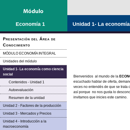
Saltar la navegación
Economía 1
Unidad 1- La economía
Presentación del Área de
Conocimiento
MÓDULO ECONOMÍA INTEGRAL
Unidades del módulo
Unidad 1- La economía como ciencia
social
Bienvenidos al mundo de la
ECON
escuchado hablar de oferta, deman
Contenidos - Unidad 1
veces no entendés de que se trata o
Autoevaluación
así porque no nos gusta lo descono
invitamos que inicies este camino.
Resumen de la unidad
Unidad 2 - Factores de la producción
Unidad 3 - Mercados y Precios
Unidad 4 - Introducción a la
macroeconomía