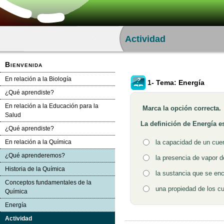
Actividad
Bienvenida
En relación a la Biología
1- Tema: Energía
¿Qué aprendiste?
En relación a la Educación para la
Marca la opción correcta.
Pregunta
Salud
La definición de Energía e
¿Qué aprendiste?
En relación a la Química
Opción 1
la capacidad de un cuer
Respuestas
¿Qué aprenderemos?
Opción 2
la presencia de vapor 
Historia de la Química
Opción 3
la sustancia que se enc
Conceptos fundamentales de la
Opción 4
una propiedad de los cu
Química
Energía
Retroalimentación
Actividad