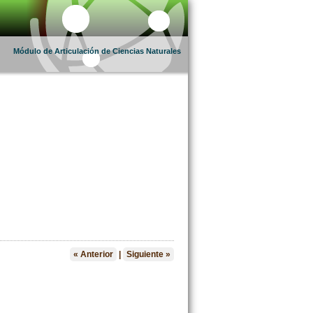
Módulo de Articulación de Ciencias Naturales
«
Anterior
|
Siguiente
»
«
Anterior
|
Siguiente
»