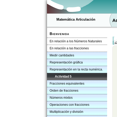
Matemática Articulación
Ac
Bienvenida
En relación a los Números Naturales
En relación a las fracciones
Medir cantidades
Representación gráfica
Representación en la recta numérica.
Actividad 5
Fracciones equivalentes
Orden de fracciones
Números mixtos
Operaciones con fracciones
Multiplicación y división