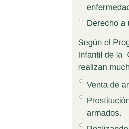
enfermeda
Opción 4
Derecho a u
Según el Prog
Pregunta
Infantil de la
realizan muc
Opción 1
Venta de a
Respuestas
Opción 2
Prostitució
armados.
Opción 3
Realizando