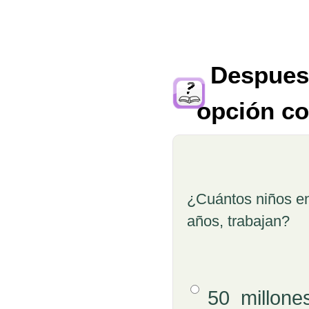
Despues 
opción co
Pregunta
¿Cuántos niños en
años, trabajan?
Opción 1
50 millone
Respuestas