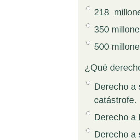
Opción 2
218 millon
Opción 3
350 millon
Opción 4
500 millone
¿Qué derecho 
Pregunta
Opción 1
Derecho a 
Respuestas
catástrofe.
Opción 2
Derecho a 
Opción 3
Derecho a s