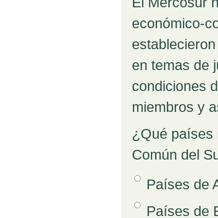
El Mercosur 
económico-co
estableciero
en temas de j
condiciones de
miembros y a
¿Qué países
Común del Su
Opción 1
Países de 
Respuestas
Opción 2
Países de 