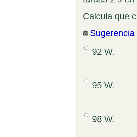
Calcula que c
Sugerencia
Opción 1
92 W.
Respuestas
Opción 2
95 W.
Opción 3
98 W.