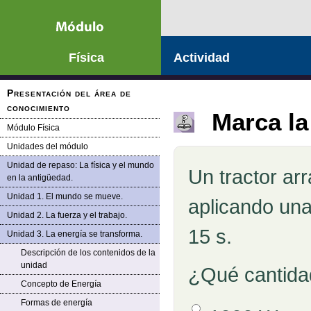
Saltar la navegación
Física
Actividad
Presentación del área de
conocimiento
Marca la
Módulo Física
Unidades del módulo
Unidad de repaso: La física y el mundo
Un tractor ar
Pregunta
en la antigüedad.
Unidad 1. El mundo se mueve.
aplicando una
Unidad 2. La fuerza y el trabajo.
15 s.
Unidad 3. La energía se transforma.
Descripción de los contenidos de la
unidad
¿Qué cantidad
Concepto de Energía
Formas de energía
Opción 1