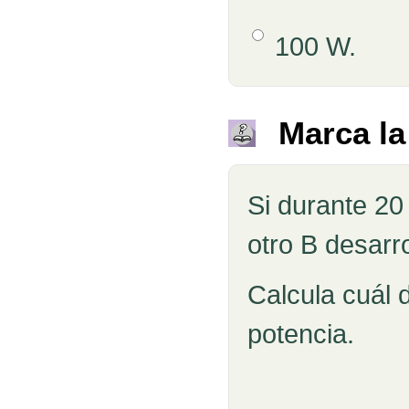
Opción 4
100 W.
Retroalimentación
Marca la
Si durante 20
Pregunta
otro B desarro
Calcula cuál 
potencia.