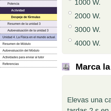
1000 W.
Potencia
Respuestas
Actividad
Opción 2
2000 W.
Despeje de fórmulas
Resumen de la unidad 3
Opción 3
3000 W.
Autoevaluación de la unidad 3
Unidad 4. La Física en el mundo actual.
Opción 4
4000 W.
Resumen de Módulo
Autoevaluación del Módulo
Actividades para enviar al tutor
Retroalimentación
Marca la
Referencias
Pregunta
Elevas una ca
tardas 2 s en