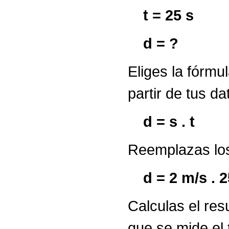
t = 25 s
d = ?
Eliges la fórmul
partir de tus da
d = s . t
Reemplazas los
d = 2 m/s . 
Calculas el res
que se mide el 