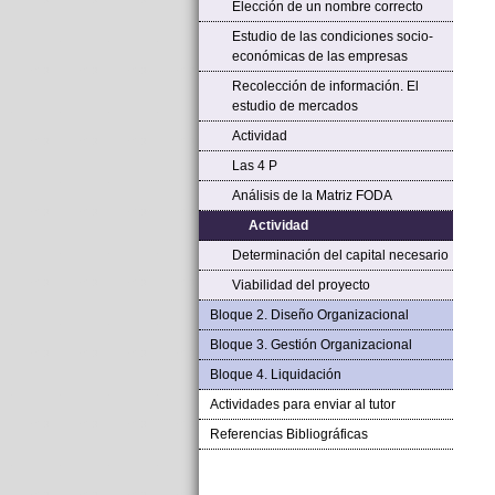
Elección de un nombre correcto
Estudio de las condiciones socio-
económicas de las empresas
Recolección de información. El
estudio de mercados
Actividad
Las 4 P
Análisis de la Matriz FODA
Actividad
Determinación del capital necesario
Viabilidad del proyecto
Bloque 2. Diseño Organizacional
Bloque 3. Gestión Organizacional
Bloque 4. Liquidación
Actividades para enviar al tutor
Referencias Bibliográficas