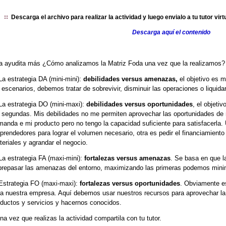
Descarga el archivo para realizar la actividad y luego envialo a tu tutor virt
Descarga aquí el contenido
a ayudita más ¿Cómo analizamos la Matriz Foda una vez que la realizamos? 
La estrategia DA (mini-mini):
debilidades versus amenazas,
el objetivo es 
 escenarios, debemos tratar de sobrevivir, disminuir las operaciones o liquida
La estrategia DO (mini-maxi):
debilidades versus oportunidades
, el objeti
 segundas. Mis debilidades no me permiten aprovechar las oportunidades de 
anda e mi producto pero no tengo la capacidad suficiente para satisfacerla. U
rendedores para lograr el volumen necesario, otra es pedir el financiamient
eriales y agrandar el negocio.
La estrategia FA (maxi-mini):
fortalezas versus amenazas
. Se basa en que l
brepasar las amenazas del entorno, maximizando las primeras podemos minim
Estrategia FO (maxi-maxi):
fortalezas versus oportunidades
. Obviamente e
a nuestra empresa. Aquí debemos usar nuestros recursos para aprovechar la
ductos y servicios y hacernos conocidos.
na vez que realizas la actividad compartila con tu tutor.