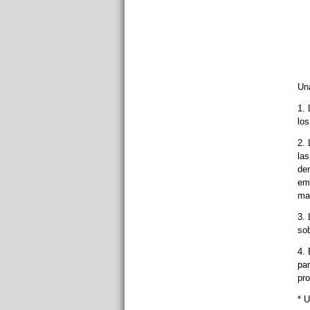
Un
1. 
los
2. 
las
dem
emp
mat
3. 
so
4. 
par
pro
* U