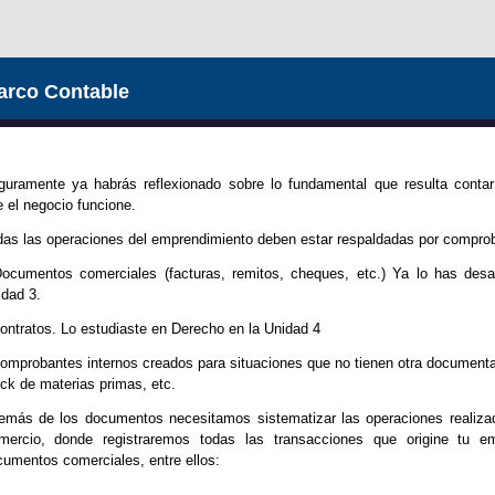
arco Contable
guramente ya habrás reflexionado sobre
lo fundamental que resulta conta
e
el negocio funcione.
as las operaciones del emprendimiento deben estar respaldadas por comproba
Documentos comerciales (facturas, remitos, cheques, etc.) Ya lo has desa
dad 3.
ontratos. Lo estudiaste en Derecho en la Unidad 4
omprobantes internos creados para situaciones que no tienen otra document
ck de materias primas, etc.
emás de los documentos necesitamos sistematizar las operaciones realizad
mercio, donde registraremos todas las transacciones que origine tu e
umentos comerciales, entre ellos: