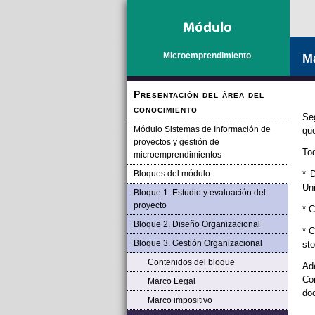
Microemprendimiento
M
Presentación del área del
conocimiento
Se
Módulo Sistemas de Información de
qu
proyectos y gestión de
Tod
microemprendimientos
Bloques del módulo
* 
Uni
Bloque 1. Estudio y evaluación del
proyecto
* C
Bloque 2. Diseño Organizacional
* C
Bloque 3. Gestión Organizacional
sto
Contenidos del bloque
Ad
Co
Marco Legal
doc
Marco impositivo