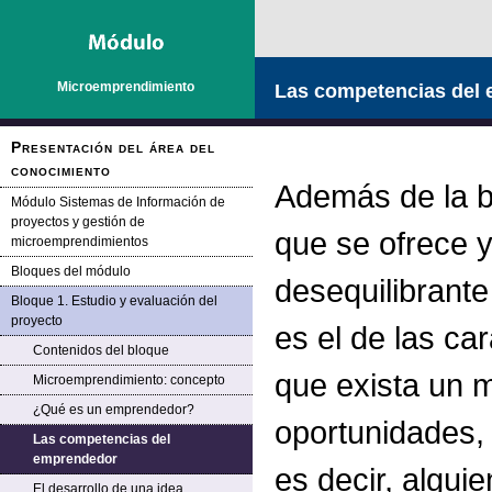
Microemprendimiento
Las competencias del
Presentación del área del
conocimiento
Además de la b
Módulo Sistemas de Información de
proyectos y gestión de
que se ofrece y
microemprendimientos
Bloques del módulo
desequilibrante
Bloque 1. Estudio y evaluación del
proyecto
es el de las ca
Contenidos del bloque
que exista un 
Microemprendimiento: concepto
¿Qué es un emprendedor?
oportunidades,
Las competencias del
emprendedor
es decir, algui
El desarrollo de una idea