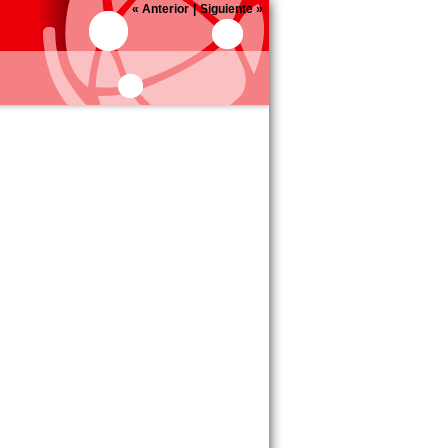
«
Anterior
|
Siguiente
»