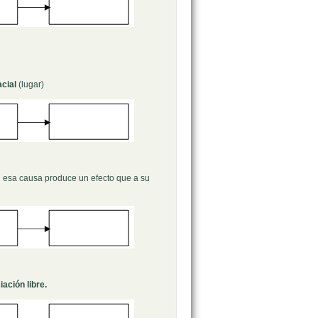
acial
(lugar)
:
esa causa produce un efecto que a su
ación libre.