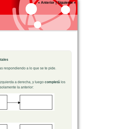
«
Anterior
|
Siguiente
»
tales
s respondiendo a lo que se te pide.
 izquierda a derecha, y luego
completá
los
solamente la anterior: