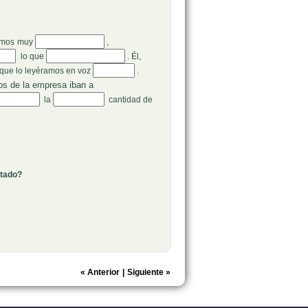
amos
muy
,
lo que
. Él,
que lo leyéramos en voz
.
os de la empresa iban a
la
cantidad de
ltado?
«
Anterior
|
Siguiente
»