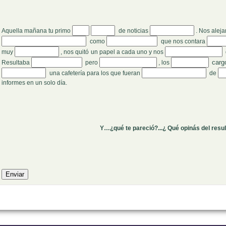
Aquella mañana tu primo
de noticias
. Nos alej
como
que nos contara
muy
, nos quitó
un papel a cada uno y nos
carg
Resultaba
pero
, los
una cafetería para los que fueran
de
informes en un solo día.
Y…¿qué te pareció?...¿ Qué opinás del resu