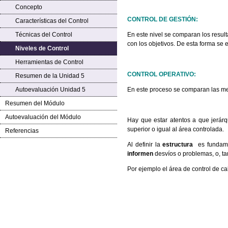
Concepto
CONTROL DE GESTIÓN:
Características del Control
Técnicas del Control
En este nivel se comparan los resu
con los objetivos. De esta forma se e
Niveles de Control
Herramientas de Control
CONTROL OPERATIVO:
Resumen de la Unidad 5
Autoevaluación Unidad 5
En este proceso se comparan las met
Resumen del Módulo
Autoevaluación del Módulo
Hay que estar atentos a que jerárq
superior o igual al área controlada.
Referencias
Al definir la
estructura
es fundamen
informen
desvíos o problemas, o, t
Por ejemplo el área de control de c