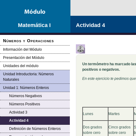
Saltar la navegación
Matemática I
Actividad 4
Números y Operaciones
Información del Módulo
Presentación del Módulo
Un termómetro ha marcado las
Unidades del módulo
positivos o negativos.
Unidad Introductoria: Números
En este ejercicio te pedimos que
Naturales
Unidad 1: Números Enteros
Números Negativos
Números Positivos
Actividad 3
Lunes
Martes
M
Actividad 4
Dos grados
Cinco grados
S
Definición de Números Enteros
sobre cero
sobre cero
b