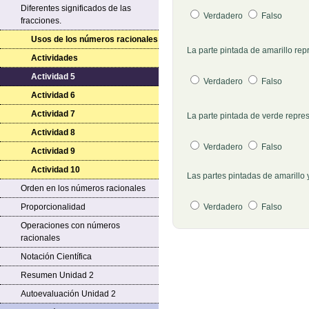
Diferentes significados de las
Verdadero
Falso
fracciones.
Usos de los números racionales
Pregunta 2
La parte pintada de amarillo rep
Actividades
Actividad 5
Verdadero
Falso
Actividad 6
Pregunta 3
Actividad 7
La parte pintada de verde repre
Actividad 8
Verdadero
Falso
Actividad 9
Actividad 10
Las partes pintadas de amarillo y
Pregunta 4
Orden en los números racionales
Proporcionalidad
Verdadero
Falso
Operaciones con números
racionales
Notación Científica
Resumen Unidad 2
Autoevaluación Unidad 2