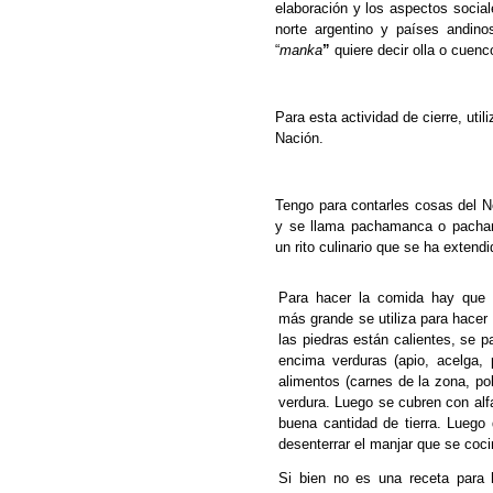
elaboración y los aspectos
socia
norte argentino y países andin
“
manka
”
quiere decir olla o cuenc
Para esta actividad de cierre, uti
Nación.
Tengo para contarles cosas del N
y se llama pachamanca o pach
un
rito culinario que se ha extend
Para hacer la comida hay que 
más
grande se utiliza para hacer
las piedras
están calientes, se 
encima verduras
(apio, acelga,
alimentos (carnes de la
zona, po
verdura. Luego se cubren con
al
buena cantidad de tierra. Luego
desenterrar el manjar que se coci
Si bien no es una receta para 