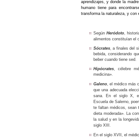
aprendizajes, y donde la madre
humano tiene para encontrars
transforma la naturaleza, y con
Según
Heródoto
, histor
alimentos constituían el
Sócrates
, a finales del
bebida, considerando q
beber cuando tiene sed.
Hipócrates
, célebre mé
medicina».
Galeno
, el médico más c
que una adecuada elecci
sana. En el siglo X, e
Escuela de Salerno, poem
te faltan médicos, sean
dieta moderada». La con
la salud y en la longevid
siglo XIII.
En el siglo XVII, el médi