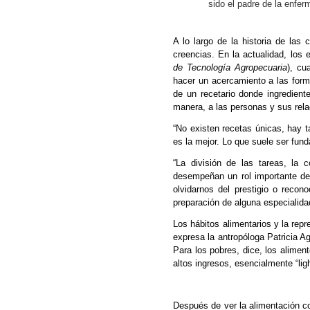
sido el padre de la enfe
A lo largo de la historia de las 
creencias. En la actualidad, los 
de Tecnología Agropecuaria
), cu
hacer un acercamiento a las forma
de un recetario donde ingredient
manera, a las personas y sus rel
“
No existen recetas únicas, hay 
es la mejor. Lo que suele ser fund
“La división de las tareas, la c
desempeñan un rol importante den
olvidarnos del prestigio o recon
preparación de alguna especialida
Los hábitos alimentarios y la rep
expresa la antropóloga Patricia A
Para los pobres, dice, los aliment
altos ingresos, esencialmente “ligh
Después de ver la alimentación co