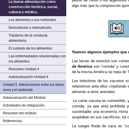
judíos de cerdo o los argentinos 
La buena alimentación como
algo más que la
composición quími
construcción histórica, social,
cultural y médica.
Los alimentos y sus nutrientes.
Desnutrición y malnutrición.
Trastorno de la conducta
alimentaria.
El cuidado de los alimentos.
Veamos algunos ejemplos que m
Las enfermedades relacionadas con
Las larvas de insectos son comes
los alimentos.
de América
son “comida” y const
Resumen Unidad 4
de la misma América se trata de “
Autoevaluación Unidad 4
Los intestinos de los vacunos s
Unidad 5. Interacciones entre los seres
relamemos ante ellos crepitando 
vivos y el ambiente
alimento a otros animales.
Autoevaluación del Módulo
La carne vacuna es comestible,
Actividades de integración.
comida, ya que está prohibida p
sustentable una economía mixta 
Resumen del módulo
aceptaban en sus sacrificios, tal
Referencias
La sangre fluida de vaca es “c