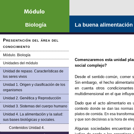
Saltar la navegación
Biología
La buena alimentación 
Presentación del área del
conocimiento
Módulo. Biología
Comenzaremos esta unidad plan
Unidades del módulo
social complejo?
Unidad de repaso. Características de
los seres vivos
Desde el sentido común, comer 
Sin embargo,
el hecho
alimentari
Unidad 1. Origen y clasificación de los
en
cuenta otros condicionante
organismos
multidimensional en el que influy
Unidad 2. Genética y Reproducción
Dado que el acto alimentario es
Unidad 3. Sistemas del cuerpo humano
contexto donde se dan las normas
platos de comida. En esa
transforma
Unidad 4. La alimentación y la salud:
y que son decisivas a la hora de ele
sus bases biológicas y sociales.
Contenidos Unidad 4.
Algunas sociedades encuentran d