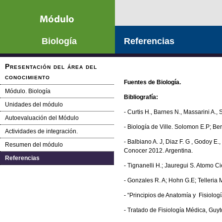
Saltar la navegación
Biología
Referencias
Presentación del área del
conocimiento
Fuentes de Biología.
Módulo. Biología
Bibliografía:
Unidades del módulo
- Curtis H., Barnes N., Massarini A.
Autoevaluación del Módulo
- Biología de Ville. Solomon E.P; Ber
Actividades de integración.
- Balbiano A. J, Diaz F. G , Godoy E.
Resumen del módulo
Conocer 2012. Argentina.
Referencias
- Tignanelli H.; Jauregui S. Atomo C
- Gonzales R. A; Hohn G.E; Telleria 
- “Principios de Anatomía y Fisiolog
- Tratado de Fisiología Médica, Guyt