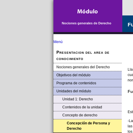
Saltar la navegación
Nociones generales de Derecho
Fu
Menú
Presentacion del area de
conocimiento
Nociones generales del Derecho
Lla
cua
Objetivos del módulo
no
Programa de contenidos
Unidades del módulo
Fu
Unidad 1: Derecho
Contenidos de la unidad
Est
Concepto de derecho
-La
Concepción de Persona y
las
Derecho
los