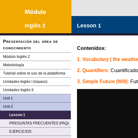
Inglés 2
Lesson 1
Presentación del área de
conocimiento
Contenidos:
Módulo Inglés 2
1. Vocabulary ( the weather
Metodología
2. Quantifiers:
Cuantificad
Tutorial sobre el uso de la plataforma
3. Simple Future (Will):
Fut
Unidades Inglés I (repaso)
Unidades Inglés II
Unit 1
Unit 2
Lesson 1
PREGUNTAS FRECUENTES (FAQ)
EJERCICIOS